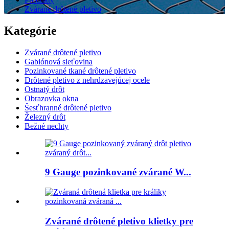
Zvárané drôtené pletivo
Kategórie
Zvárané drôtené pletivo
Gabiónová sieťovina
Pozinkované tkané drôtené pletivo
Drôtené pletivo z nehrdzavejúcej ocele
Ostnatý drôt
Obrazovka okna
Šesťhranné drôtené pletivo
Železný drôt
Bežné nechty
9 Gauge pozinkované zvárané W...
Zvárané drôtené pletivo klietky pre