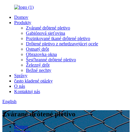
Domov
Produkty
Zvárané drôtené pletivo
Gabiónová sieťovina
Pozinkované tkané drôtené pletivo
Drôtené pletivo z nehrdzavejúcej ocele
Ostnatý drôt
Obrazovka okna
Šesťhranné drôtené pletivo
Železný drôt
Bežné nechty
Správy
často kladené otázky
O nás
Kontaktuj nás
English
Zvárané drôtené pletivo
Domov
Produkty