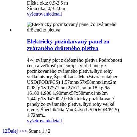
Dĺžka oka: 0,9-2,5 m
Šírka oka: 0,9-2,0 m
vyšetrovanie
detail
Elektricky pozinkovaný panel zo
zváraného drôteného pletiva
4×4 zváraný plot z drôteného pletiva Podrobnosti
cena a veľkosť pre európsky trh Panely z
pozinkovaného zváraného pletiva, štyri rohy
veľké otvory, Špecifikácia Množstvo/kontajner
USD(FOB/PCS) 1,57mmx57x58mmx1mx2m
0,98kg/ks 17571,5m 27571,5mm 18 kg /ks
16100 1,900 1,90mmx57x58mmx1mx2m
1,44kg/ks 14700 2,0 Elektricky pozinkované
panely zo zváraného pletiva, štyri rohy veľké
otvory Špecifikácia Množstvo USD(FOB/PCS)
1,72mm...
vyšetrovanie
detail
1
2
Ďalej >
>>
Strana 1 / 2