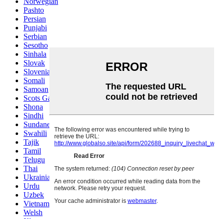
Norwegian
Pashto
Persian
Punjabi
Serbian
Sesotho
Sinhala
Slovak
Slovenian
Somali
Samoan
Scots Gaelic
Shona
Sindhi
Sundanese
Swahili
Tajik
Tamil
Telugu
Thai
Ukrainian
Urdu
Uzbek
Vietnamese
Welsh