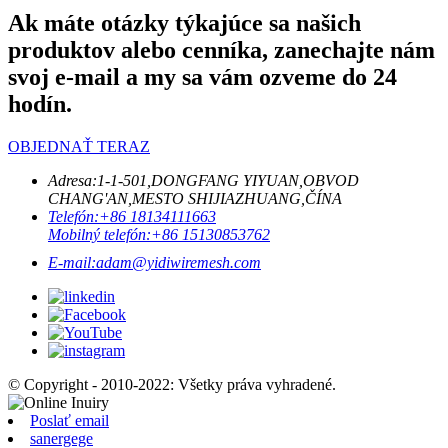
Ak máte otázky týkajúce sa našich
produktov alebo cenníka, zanechajte nám
svoj e-mail a my sa vám ozveme do 24
hodín.
OBJEDNAŤ TERAZ
Adresa:
1-1-501,DONGFANG YIYUAN,OBVOD
CHANG'AN,MESTO SHIJIAZHUANG,ČÍNA
Telefón:
+86 18134111663
Mobilný telefón:
+86 15130853762
E-mail:
adam@yidiwiremesh.com
© Copyright - 2010-2022: Všetky práva vyhradené.
Poslať email
sanergege